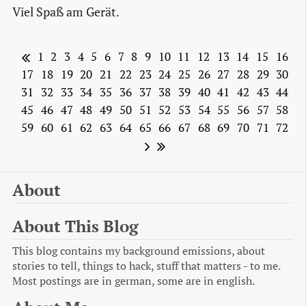
Viel Spaß am Gerät.
1
2
3
4
5
6
7
8
9
10
11
12
13
14
15
16
17
18
19
20
21
22
23
24
25
26
27
28
29
30
31
32
33
34
35
36
37
38
39
40
41
42
43
44
45
46
47
48
49
50
51
52
53
54
55
56
57
58
59
60
61
62
63
64
65
66
67
68
69
70
71
72
About
About This Blog
This blog contains my background emissions, about
stories to tell, things to hack, stuff that matters - to me.
Most postings are in german, some are in english.