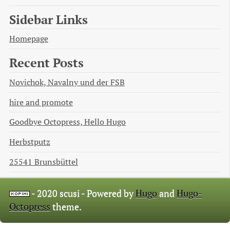
Sidebar Links
Homepage
Recent Posts
Novichok, Navalny und der FSB
hire and promote
Goodbye Octopress, Hello Hugo
Herbstputz
25541 Brunsbüttel
- 2020 scusi -
Powered by
Hugo
and
Hugo-
Octopress
theme.