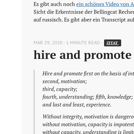
Es gibt auch noch
ein schönes Video von 
Sicht die Erkentnisse der Bellingcat Reche
auf russisch. Es gibt aber ein Transcript au
MAR 29, 2020 - 1 MINUTE READ -
ZITAT 
hire and promote
Hire and promote first on the basis of int
second, motivation;
third, capacity;
fourth, understanding; fifth, knowledge;
and last and least, experience.
Without integrity, motivation is danger
without motivation, capacity is impotent
without capacity, understanding is limit