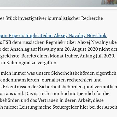
hes Stück investigativer journalistischer Recherche
on Experts Implicated in Alexey Navalny Novichok 
es FSB dem russischen Regmiekritiker Alexej Navalny übe
ar der Anschlag auf Nawalny am 20. August 2020 nicht de
lgreichste. Bereits einen Monat früher, Anfang Juli 2020,
in Kaliningrad zu vergiften.
h mich immer was unsere Sicherheitsbehörden eigentlich
pendenfinanzierten Journalisten recherchiert und
en Erkentnissen der Sicherheitsbehörden (und vermutlic
rraus sind. Das ist nicht nur hochnotpeinlich für die
ehörden und das Vertrauen in deren Arbeit, diese
ch mieser Leistung meine Steuergelder hier bei der Arbei