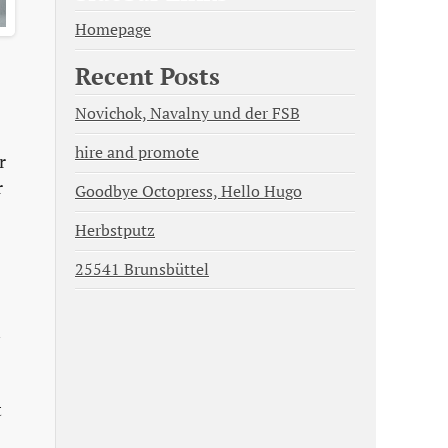
Homepage
Recent Posts
Novichok, Navalny und der FSB
hire and promote
r
r
Goodbye Octopress, Hello Hugo
Herbstputz
25541 Brunsbüttel
h
t