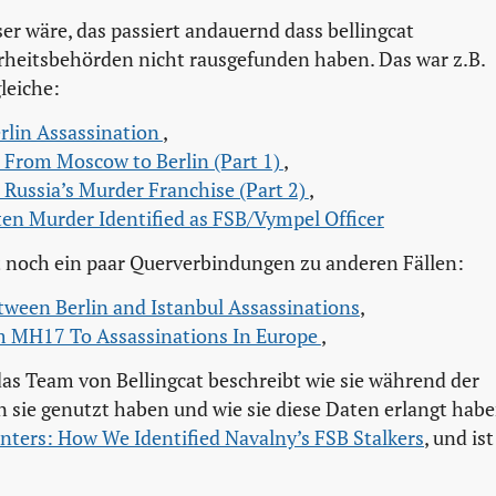
sser wäre, das passiert andauernd dass bellingcat
erheitsbehörden nicht rausgefunden haben. Das war z.B.
leiche:
rlin Assassination 
,
: From Moscow to Berlin (Part 1) 
,
 Russia’s Murder Franchise (Part 2) 
,
ten Murder Identified as FSB/Vympel Officer
t noch ein paar Querverbindungen zu anderen Fällen:
tween Berlin and Istanbul Assassinations
,
om MH17 To Assassinations In Europe 
,
das Team von Bellingcat beschreibt wie sie während der
 sie genutzt haben und wie sie diese Daten erlangt habe
nters: How We Identified Navalny’s FSB Stalkers
, und ist