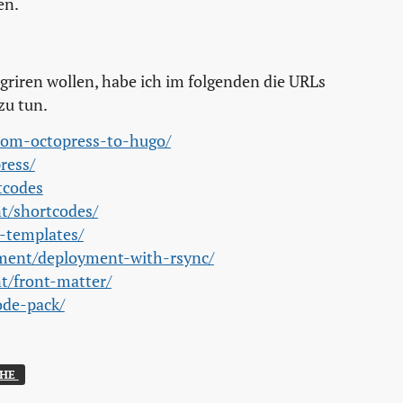
en.
igriren wollen, habe ich im folgenden die URLs
zu tun.
from-octopress-to-hugo/
ress/
tcodes
t/shortcodes/
-templates/
yment/deployment-with-rsync/
t/front-matter/
ode-pack/
HE 