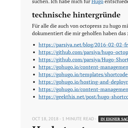
suchen. Ich habe mich für
Hugo
entschied
technische hintergründe
Für alle die auch von octopress zu hugo m
dokumentiert die mir geholfen haben das 
https://parsiya.net/blog/2016-02-02-
https://github.com/parsiya/hugo-octop
https://github.com/parsiya/Hugo-Shor
https://gohugo.io/content-managemen
https://gohugo.io/templates/shortcode
https://gohugo.io/hosting-and-deplo
https://gohugo.io/content-managemen
https://geekthis.net/post/hugo-shortc
OCT 18, 2018 - 1 MINUTE READ -
IN EIGNER SAC