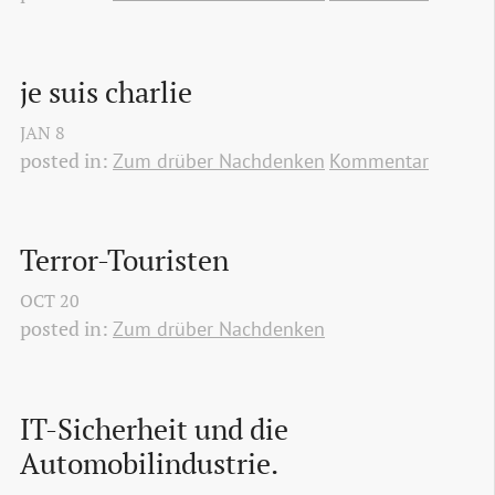
je suis charlie
JAN
8
posted in:
Zum drüber Nachdenken
Kommentar
Terror-Touristen
OCT
20
posted in:
Zum drüber Nachdenken
IT-Sicherheit und die 
Automobilindustrie.