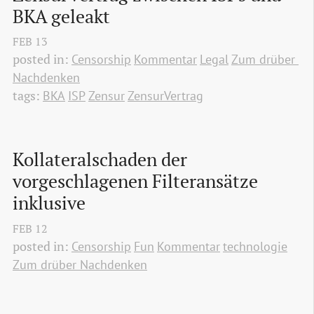
BKA geleakt
FEB
13
posted in:
Censorship
Kommentar
Legal
Zum drüber 
Nachdenken
tags:
BKA
ISP
Zensur
ZensurVertrag
Kollateralschaden der 
vorgeschlagenen Filteransätze 
inklusive
FEB
12
posted in:
Censorship
Fun
Kommentar
technologie
Zum drüber Nachdenken