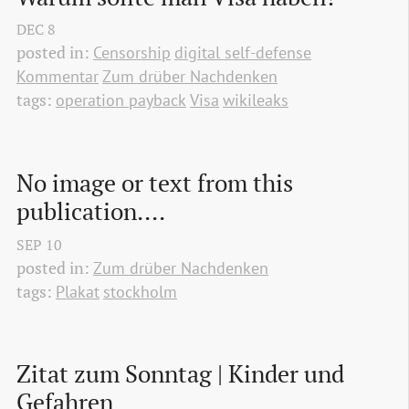
DEC
8
posted in:
Censorship
digital self-defense
Kommentar
Zum drüber Nachdenken
tags:
operation payback
Visa
wikileaks
No image or text from this 
publication....
SEP
10
posted in:
Zum drüber Nachdenken
tags:
Plakat
stockholm
Zitat zum Sonntag | Kinder und 
Gefahren