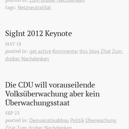
tags:
Netzneutralität
SigInt 2012 Keynote
MAY
18
posted in:
get active
Kommentar
this blog
Zitat
Zum 
drüber Nachdenken
Die CDU will vorauseilende 
Volksüberwachung aber kein 
Überwachungsstaat
SEP
23
posted in:
Demokratieabbau
Politik
Überwachung
Zitat
Zum drüber Nachdenken