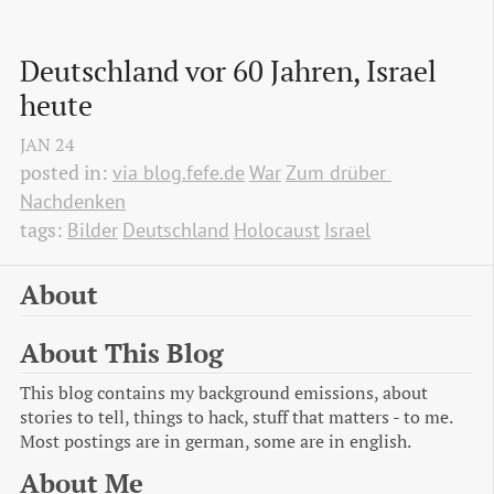
Deutschland vor 60 Jahren, Israel 
heute
JAN
24
posted in:
via blog.fefe.de
War
Zum drüber 
Nachdenken
tags:
Bilder
Deutschland
Holocaust
Israel
About
About This Blog
This blog contains my background emissions, about
stories to tell, things to hack, stuff that matters - to me.
Most postings are in german, some are in english.
About Me