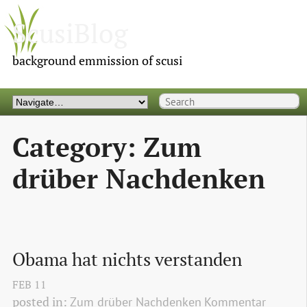
ScusiBlog
background emmission of scusi
Category: Zum
drüber Nachdenken
Obama hat nichts verstanden
FEB
11
posted in:
Zum drüber Nachdenken
Kommentar