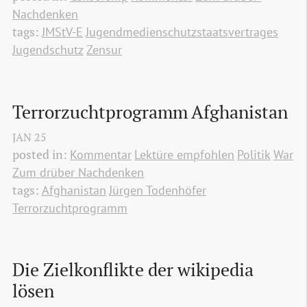
Nachdenken
tags:
JMStV-E
Jugendmedienschutzstaatsvertrages
Jugendschutz
Zensur
Terrorzuchtprogramm Afghanistan
JAN
25
posted in:
Kommentar
Lektüre empfohlen
Politik
War
Zum drüber Nachdenken
tags:
Afghanistan
Jürgen Todenhöfer
Terrorzuchtprogramm
Die Zielkonflikte der wikipedia 
lösen