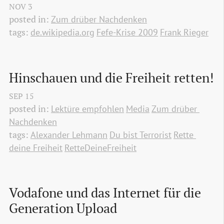
NOV
3
posted in:
Zum drüber Nachdenken
tags:
de.wikipedia.org
Fefe-Krise 2009
Frank Rieger
Hinschauen und die Freiheit retten!
SEP
15
posted in:
Lektüre empfohlen
Media
Zum drüber 
Nachdenken
tags:
Alexander Lehmann
Du bist Terrorist
Rette 
deine Freiheit
RetteDeineFreiheit
Vodafone und das Internet für die 
Generation Upload