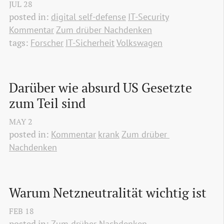
JUL
28
posted in:
digital self-defense
IT-Security
Kommentar
Zum drüber Nachdenken
tags:
Forscher
IT-Sicherheit
Volkswagen
Darüber wie absurd US Gesetzte 
zum Teil sind
MAY
2
posted in:
Kommentar
krank
Zum drüber 
Nachdenken
Warum Netzneutralität wichtig ist
FEB
18
posted in:
Zum drüber Nachdenken