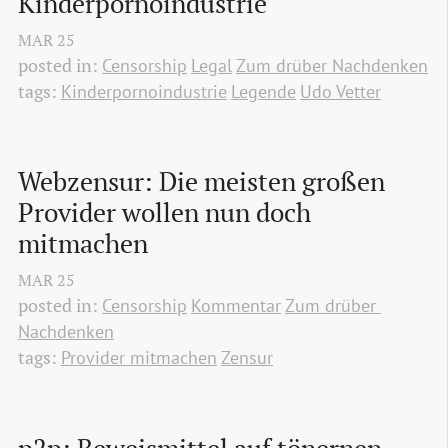
Kinderpornoindustrie
MAR
25
posted in:
Censorship
Legal
Zum drüber Nachdenken
tags:
Kinderpornoindustrie
Legende
Udo Vetter
Webzensur: Die meisten großen 
Provider wollen nun doch 
mitmachen
MAR
25
posted in:
Censorship
Kommentar
Zum drüber 
Nachdenken
tags:
Provider mitmachen
Zensur