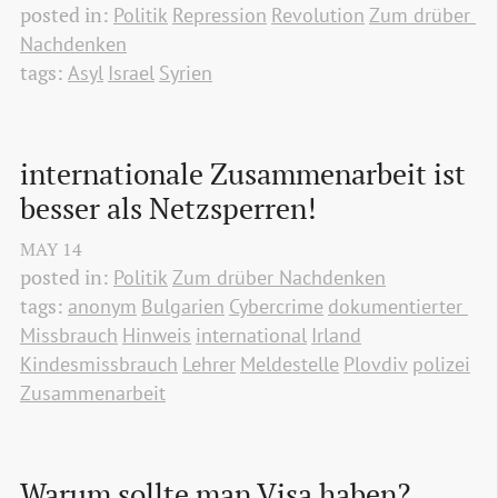
posted in:
Politik
Repression
Revolution
Zum drüber 
Nachdenken
tags:
Asyl
Israel
Syrien
internationale Zusammenarbeit ist 
besser als Netzsperren!
MAY
14
posted in:
Politik
Zum drüber Nachdenken
tags:
anonym
Bulgarien
Cybercrime
dokumentierter 
Missbrauch
Hinweis
international
Irland
Kindesmissbrauch
Lehrer
Meldestelle
Plovdiv
polizei
Zusammenarbeit
Warum sollte man Visa haben?