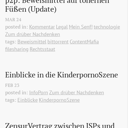
p2p: Beweismittel auf tönernen 
Füßen (Update)
MAR
24
posted in:
Kommentar
Legal
Mein Senf!
technologie
Zum drüber Nachdenken
tags:
Beweismittel
bittorrent
ContentMafia
filesharing
Rechtsstaat
Einblicke in die KinderpornoSzene
FEB
23
posted in:
InfoPorn
Zum drüber Nachdenken
tags:
Einblicke
KinderpornoSzene
ZensurVertrag zwischen ISPs und 