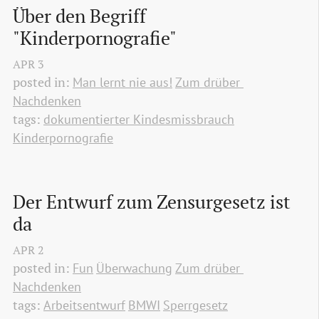
Über den Begriff 
"Kinderpornografie"
APR
3
posted in:
Man lernt nie aus!
Zum drüber 
Nachdenken
tags:
dokumentierter Kindesmissbrauch
Kinderpornografie
Der Entwurf zum Zensurgesetz ist 
da
APR
2
posted in:
Fun
Überwachung
Zum drüber 
Nachdenken
tags:
Arbeitsentwurf
BMWI
Sperrgesetz