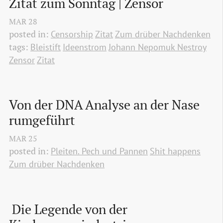
Zitat zum Sonntag | Zensor
MAR
28
posted in:
Censorship
Zitat
Zum drüber Nachdenken
tags:
Bleistift
Ideenstrom
Johann Nepomuk Nestroy
Zensor
Zitat
Von der DNA Analyse an der Nase 
rumgeführt
MAR
25
posted in:
Pleiten. Pech und Pannen
Shit happens
Zum drüber Nachdenken
 Die Legende von der 