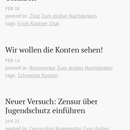
FEB
28
posted in:
Zitat
Zum drüber Nachdenken
tags:
Erich Kästner
Zitat
Wir wollen die Konten sehen!
FEB
14
posted in:
Kommentar
Zum drüber Nachdenken
tags:
Schweizer Konten
Neuer Versuch: Zensur über 
Jugendschutz einführen
JAN
25
posted in:
Censorship
Kommentar
Zum drüber 