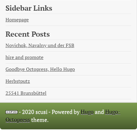
Sidebar Links
Homepage
Recent Posts
Novichok, Navalny und der FSB
hire and promote
Goodbye Octopress, Hello Hugo
Herbstputz
25541 Brunsbüttel
- 2020 scusi -
Powered by
Hugo
and
Hugo-
Octopress
theme.