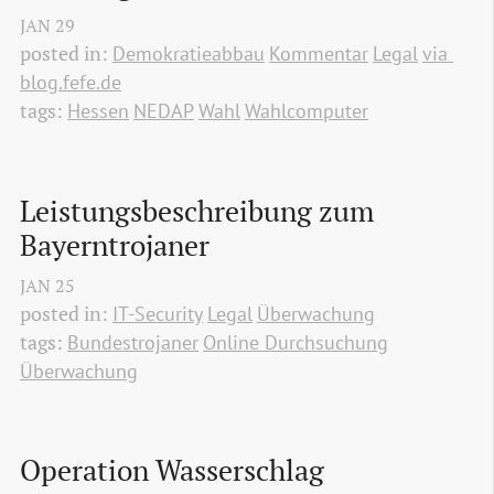
JAN
29
posted in:
Demokratieabbau
Kommentar
Legal
via 
blog.fefe.de
tags:
Hessen
NEDAP
Wahl
Wahlcomputer
Leistungsbeschreibung zum 
Bayerntrojaner
JAN
25
posted in:
IT-Security
Legal
Überwachung
tags:
Bundestrojaner
Online Durchsuchung
Überwachung
Operation Wasserschlag