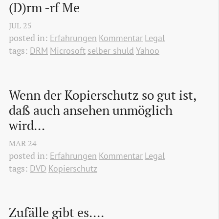
(D)rm -rf Me
JUL
25
posted in:
Erfahrungen
Kommentar
Legal
tags:
DRM
Microsoft
selber shuld
Yahoo
Wenn der Kopierschutz so gut ist, 
daß auch ansehen unmöglich 
wird...
MAR
24
posted in:
Erfahrungen
Kommentar
Legal
tags:
DVD
Kopierschutz
Zufälle gibt es....