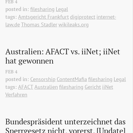
FEB
4
posted in:
filesharing
Legal
tags:
Amtsgericht Frankfurt
digiprotect
internet-
law.de
Thomas Stadler
wikileaks.org
Australien: AFACT vs. iiNet; iiNet 
hat gewonnen
FEB
4
posted in:
Censorship
ContentMafia
filesharing
Legal
tags:
AFACT
Australien
filesharing
Gericht
iiNet
Verfahren
Bundespräsident unterzeichnet das 
Sperrgesetz nicht, vorerst. [Update]