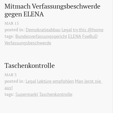
Mitmach Verfassungsbeschwerde 
gegen ELENA
MAR
15
posted in:
Demokratieabbau
Legal
try this @home
tags:
Bundesverfassungsgericht
ELENA
FoeBuD
Verfassungsbeschwerde
Taschenkontrolle
MAR
3
posted in:
Legal
Lektüre empfohlen
Man lernt nie 
aus!
tags:
Supermarkt
Taschenkontrolle