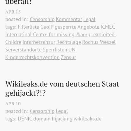
überall!
APR
15
posted in:
Censorship
Kommentar
Legal
tags:
Filterliste
GeoIP
gesperrte Angebote
ICMEC
Internatinal Centre for missing &amp; exploited 
Childre
Internetzensur
Rechtslage
Rochus Wessel
Serverstandorte
Sperrlisten
UN 
Kinderrechtskonvention
Zensur
Wikileaks.de vom deutschen Staat 
gehijackt?!?
APR
10
posted in:
Censorship
Legal
tags:
DENIC
domain
hijacking
wikileaks.de