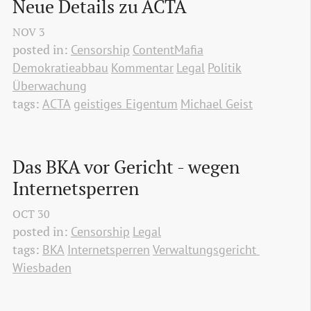
Neue Details zu ACTA
NOV
3
posted in:
Censorship
ContentMafia
Demokratieabbau
Kommentar
Legal
Politik
Überwachung
tags:
ACTA
geistiges Eigentum
Michael Geist
Das BKA vor Gericht - wegen 
Internetsperren
OCT
30
posted in:
Censorship
Legal
tags:
BKA
Internetsperren
Verwaltungsgericht 
Wiesbaden