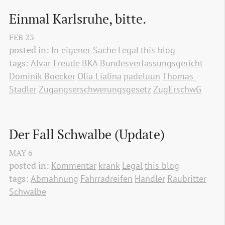
Einmal Karlsruhe, bitte.
FEB
23
posted in:
In eigener Sache
Legal
this blog
tags:
Alvar Freude
BKA
Bundesverfassungsgericht
Dominik Boecker
Olia Lialina
padeluun
Thomas 
Stadler
Zugangserschwerungsgesetz
ZugErschwG
Der Fall Schwalbe (Update)
MAY
6
posted in:
Kommentar
krank
Legal
this blog
tags:
Abmahnung
Fahrradreifen
Händler
Raubritter
Schwalbe