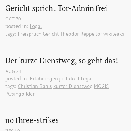
Gericht spricht Tor-Admin frei
OCT
30
posted in:
Legal
tags:
Freispruch
Gericht
Theodor Reppe
tor
wikileaks
Der kurze Dienstweg, so geht das!
AUG
24
posted in:
Erfahrungen
just do it
Legal
tags:
Christian Bahls
kurzer Dienstweg
MOGIS
POsingbilder
no three-strikes
JUN
10