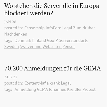
Wo stehen die Server die in Europa 
blockiert werden?
JAN
26
posted in:
Censorship
InfoPorn
Legal
Zum drüber 
Nachdenken
tags:
Denmark
Finland
GeoIP
Serverstandorte
Sweden
Switzerland
Webseiten
Zensur
70.200 Anmeldungen für die GEMA
AUG
22
posted in:
ContentMafia
krank
Legal
tags:
Anmeldung
GEMA
Johannes Kreidler
Protest