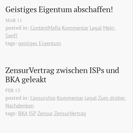
Geistiges Eigentum abschaffen!
MAR
11
posted in:
ContentMafia
Kommentar
Legal
Mein 
Senf!
tags:
gestiges Eigentum
ZensurVertrag zwischen ISPs und 
BKA geleakt
FEB
13
posted in:
Censorship
Kommentar
Legal
Zum drüber 
Nachdenken
tags:
BKA
ISP
Zensur
ZensurVertrag