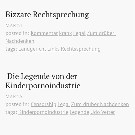
Bizzare Rechtsprechung
MAR
31
posted in:
Kommentar
krank
Legal
Zum drüber 
Nachdenken
tags:
Landgericht
Links
Rechtssprechung
 Die Legende von der 
Kinderpornoindustrie
MAR
25
posted in:
Censorship
Legal
Zum drüber Nachdenken
tags:
Kinderpornoindustrie
Legende
Udo Vetter