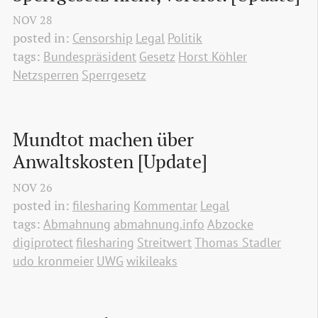
NOV
28
posted in:
Censorship
Legal
Politik
tags:
Bundespräsident
Gesetz
Horst Köhler
Netzsperren
Sperrgesetz
Mundtot machen über 
Anwaltskosten [Update]
NOV
26
posted in:
filesharing
Kommentar
Legal
tags:
Abmahnung
abmahnung.info
Abzocke
digiprotect
filesharing
Streitwert
Thomas Stadler
udo kronmeier
UWG
wikileaks