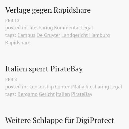
Verlage gegen Rapidshare
FEB
12
posted in:
filesharing
Kommentar
Legal
tags:
Campus
De Gruyter
Landgericht Hamburg
Rapidshare
Italien sperrt PirateBay
FEB
8
posted in:
Censorship
ContentMafia
filesharing
Legal
tags:
Bergamo
Gericht
Italien
PirateBay
Weitere Schlappe für DigiProtect