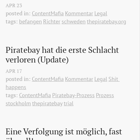
APR
23
posted in:
ContentMafia
Kommentar
Legal
tags:
befangen
Richter
schweden
thepiratebay.org
Piratebay hat die erste Schlacht 
verloren (Update)
APR
17
posted in:
ContentMafia
Kommentar
Legal
Shit 
happens
tags:
ContentMafia
Piratebay-Prozess
Prozess
stockholm
thepiratebay
trial
Eine Verfolgung ist möglich, fast 