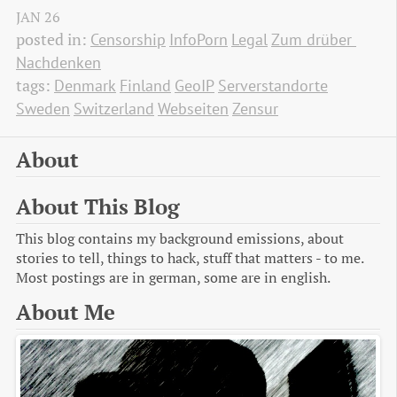
JAN
26
posted in:
Censorship
InfoPorn
Legal
Zum drüber 
Nachdenken
tags:
Denmark
Finland
GeoIP
Serverstandorte
Sweden
Switzerland
Webseiten
Zensur
About
About This Blog
This blog contains my background emissions, about
stories to tell, things to hack, stuff that matters - to me.
Most postings are in german, some are in english.
About Me