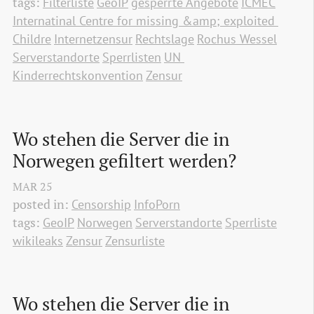
tags:
Filterliste
GeoIP
gesperrte Angebote
ICMEC
Internatinal Centre for missing &amp; exploited 
Childre
Internetzensur
Rechtslage
Rochus Wessel
Serverstandorte
Sperrlisten
UN 
Kinderrechtskonvention
Zensur
Wo stehen die Server die in 
Norwegen gefiltert werden?
MAR
25
posted in:
Censorship
InfoPorn
tags:
GeoIP
Norwegen
Serverstandorte
Sperrliste
wikileaks
Zensur
Zensurliste
Wo stehen die Server die in 