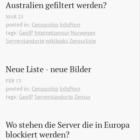
Australien gefiltert werden?
MAR
25
posted in:
Censorship
InfoPorn
tags:
GeoIP
Internetzensur
Norwegen
Serverstandorte
wikileaks
Zensurliste
Neue Liste - neue Bilder
FEB
13
posted in:
Censorship
InfoPorn
tags:
GeoIP
Serverstandorte
Zensur
Wo stehen die Server die in Europa 
blockiert werden?