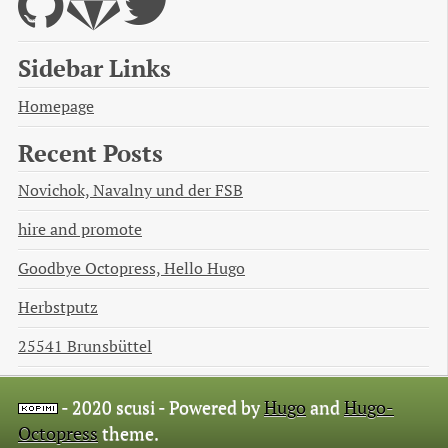
Sidebar Links
Homepage
Recent Posts
Novichok, Navalny und der FSB
hire and promote
Goodbye Octopress, Hello Hugo
Herbstputz
25541 Brunsbüttel
- 2020 scusi -
Powered by
Hugo
and
Hugo-
Octopress
theme.