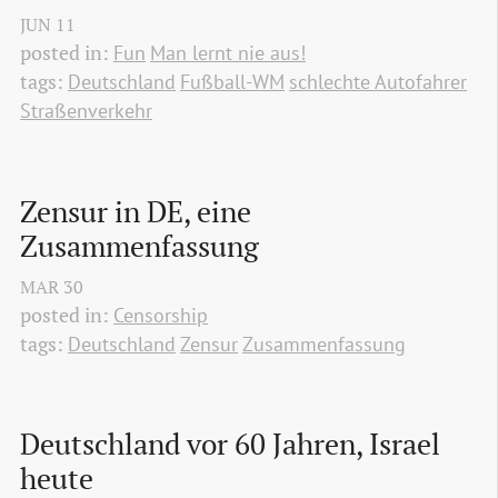
JUN
11
posted in:
Fun
Man lernt nie aus!
tags:
Deutschland
Fußball-WM
schlechte Autofahrer
Straßenverkehr
Zensur in DE, eine 
Zusammenfassung
MAR
30
posted in:
Censorship
tags:
Deutschland
Zensur
Zusammenfassung
Deutschland vor 60 Jahren, Israel 
heute