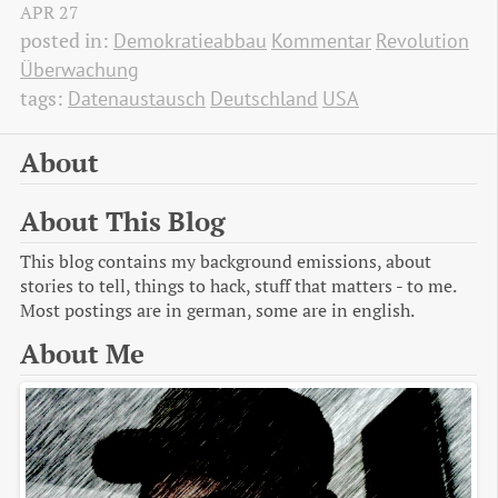
APR
27
posted in:
Demokratieabbau
Kommentar
Revolution
Überwachung
tags:
Datenaustausch
Deutschland
USA
About
About This Blog
This blog contains my background emissions, about
stories to tell, things to hack, stuff that matters - to me.
Most postings are in german, some are in english.
About Me