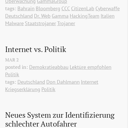
Überwachung
GammaGroup
tags:
Bahrain
Bloomberg
CCC
CitizenLab
Cyberwaffe
Deutschland
Dr. Web
Gamma
HackingTeam
Italien
Malware
Staatstrojaner
Trojaner
Internet vs. Politik
MAR
2
posted in:
Demokratieabbau
Lektüre empfohlen
Politik
tags:
Deutschland
Don Dahlmann
Internet
Kriegserklärung
Politik
Neues System zur Identifizierung 
schlechter Autofahrer