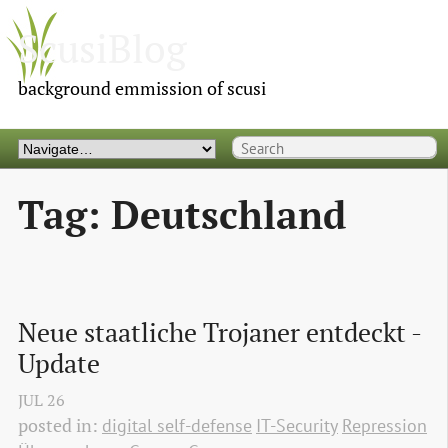
ScusiBlog
background emmission of scusi
Tag: Deutschland
Neue staatliche Trojaner entdeckt - 
Update 
JUL
26
posted in:
digital self-defense
IT-Security
Repression