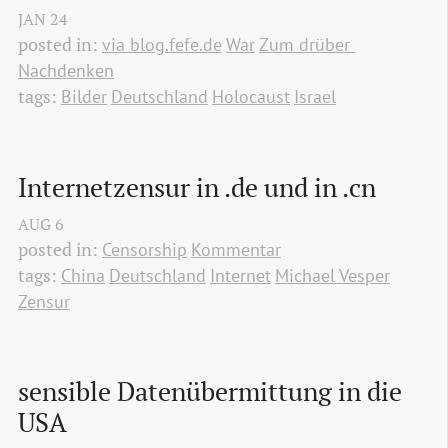
JAN
24
posted in:
via blog.fefe.de
War
Zum drüber 
Nachdenken
tags:
Bilder
Deutschland
Holocaust
Israel
Internetzensur in .de und in .cn
AUG
6
posted in:
Censorship
Kommentar
tags:
China
Deutschland
Internet
Michael Vesper
Zensur
sensible Datenübermittung in die 
USA