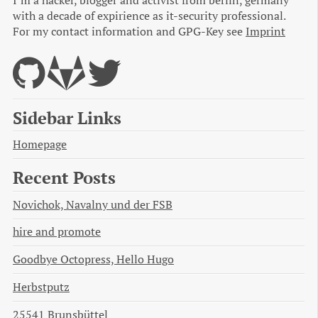
I’m a hacker, blogger and activist from berlin, germany
with a decade of expirience as it-security professional.
For my contact information and GPG-Key see
Imprint
Sidebar Links
Homepage
Recent Posts
Novichok, Navalny und der FSB
hire and promote
Goodbye Octopress, Hello Hugo
Herbstputz
25541 Brunsbüttel