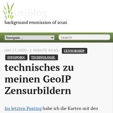
ScusiBlog
background emmission of scusi
JAN 27, 2009 - 1 MINUTE READ -
CENSORSHIP 
INFOPORN 
TECHNOLOGIE 
technisches zu
meinen GeoIP
Zensurbildern
Im letzten Posting
habe ich die Karten mit den