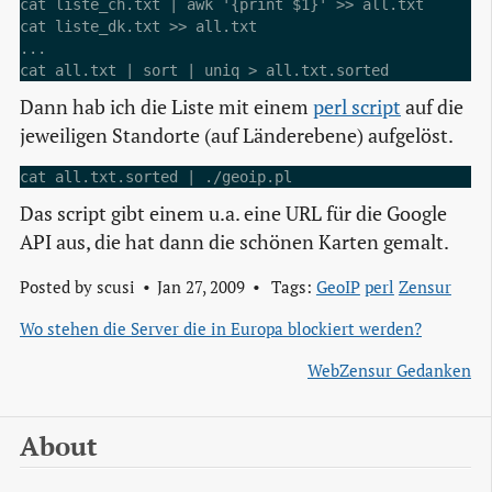
cat liste_ch.txt | awk '{print $1}' >> all.txt

cat liste_dk.txt >> all.txt

...

Dann hab ich die Liste mit einem
perl script
auf die
jeweiligen Standorte (auf Länderebene) aufgelöst.
Das script gibt einem u.a. eine URL für die Google
API aus, die hat dann die schönen Karten gemalt.
Posted by
scusi
Jan 27, 2009
Tags:
GeoIP
perl
Zensur
Wo stehen die Server die in Europa blockiert werden?
WebZensur Gedanken
About