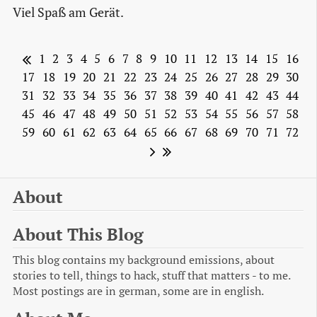
Viel Spaß am Gerät.
1
2
3
4
5
6
7
8
9
10
11
12
13
14
15
16
17
18
19
20
21
22
23
24
25
26
27
28
29
30
31
32
33
34
35
36
37
38
39
40
41
42
43
44
45
46
47
48
49
50
51
52
53
54
55
56
57
58
59
60
61
62
63
64
65
66
67
68
69
70
71
72
About
About This Blog
This blog contains my background emissions, about
stories to tell, things to hack, stuff that matters - to me.
Most postings are in german, some are in english.