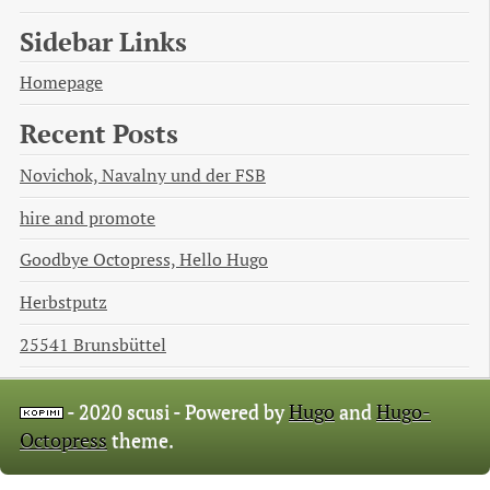
Sidebar Links
Homepage
Recent Posts
Novichok, Navalny und der FSB
hire and promote
Goodbye Octopress, Hello Hugo
Herbstputz
25541 Brunsbüttel
- 2020 scusi -
Powered by
Hugo
and
Hugo-
Octopress
theme.