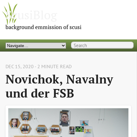
ScusiBlog
background emmission of scusi
DEC 15, 2020 - 2 MINUTE READ
Novichok, Navalny 
und der FSB